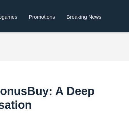
ogames
Promotions
Breaking News
dBonusBuy: A Deep
sation