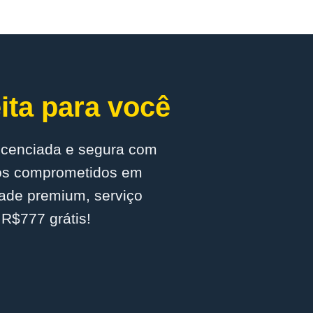
ita para você
licenciada e segura com
mos comprometidos em
dade premium, serviço
 R$777 grátis!